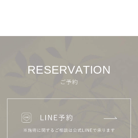
R
E
S
E
R
V
A
T
I
O
N
ご予約