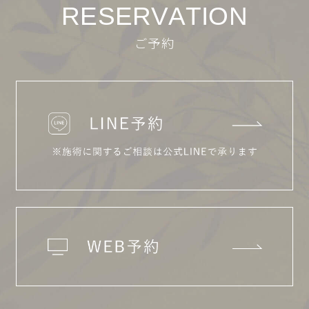
R
E
S
E
R
V
A
T
I
O
N
ご予約