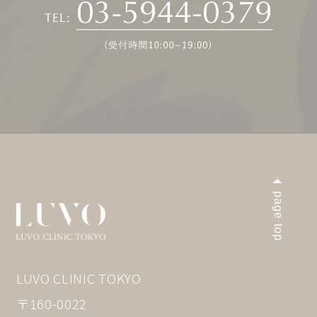
page top
LUVO CLINIC TOKYO
〒160-0022