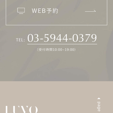
page top