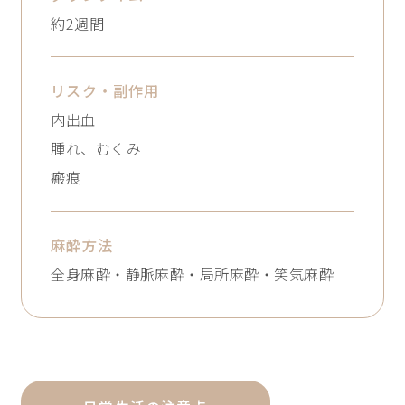
約2週間
リスク・副作用
内出血

腫れ、むくみ

瘢痕
麻酔方法
全身麻酔・静脈麻酔・局所麻酔・笑気麻酔